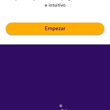
e intuitivo
Empezar
©