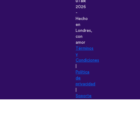
uTalk
2026
-
Hecho
en
Londres,
con
amor
Términos
y
Condiciones
|
Política
de
privacidad
|
Soporte
técnico
|
Blog
|
Descargar