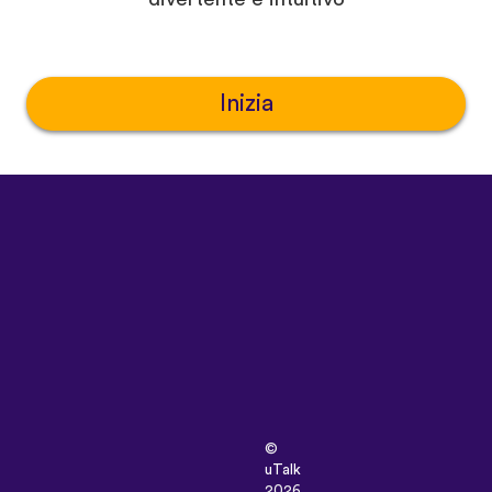
Inizia
©
uTalk
2026