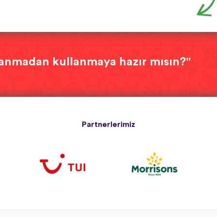
rlanmadan kullanmaya hazır mısın?"
Partnerlerimiz