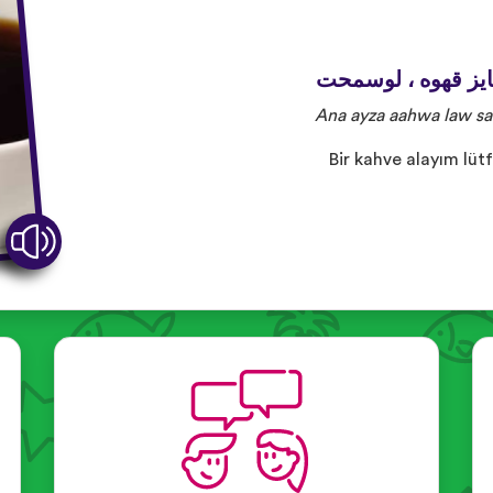
عايز قهوه ، لوسمحت
Ana ayza aahwa law s
Bir kahve alayım lüt