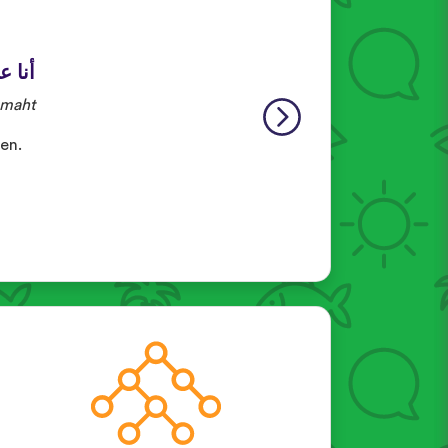
أنا 
amaht
fen.