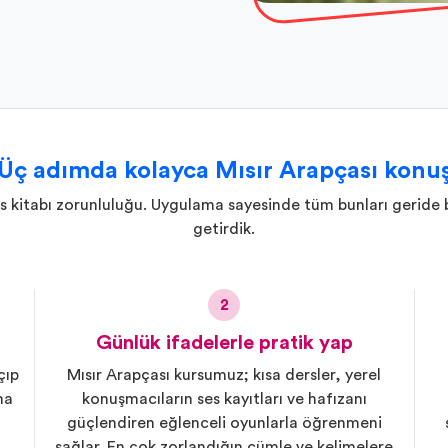
Üç adımda kolayca Mısır Arapçası konu
 kitabı zorunluluğu. Uygulama sayesinde tüm bunları geride bı
getirdik.
2
Günlük ifadelerle pratik yap
çıp
Mısır Arapçası kursumuz; kısa dersler, yerel
na
konuşmacıların ses kayıtları ve hafızanı
güçlendiren eğlenceli oyunlarla öğrenmeni
sağlar. En çok zorlandığın cümle ve kelimelere