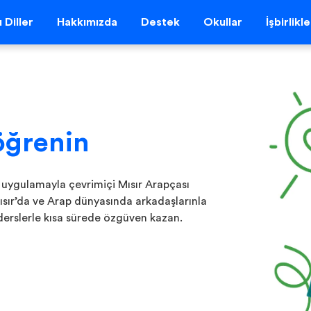
 Diller
Hakkımızda
Destek
Okullar
İşbirlikl
öğrenin
 uygulamayla çevrimiçi Mısır Arapçası
sır’da ve Arap dünyasında arkadaşlarınla
 derslerle kısa sürede özgüven kazan.