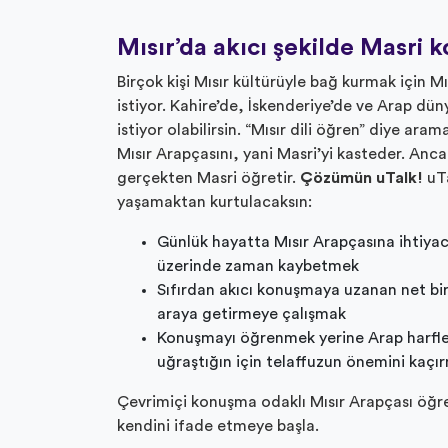
Mısır’da akıcı şekilde Masri 
Birçok kişi Mısır kültürüyle bağ kurmak için 
istiyor. Kahire’de, İskenderiye’de ve Arap dü
istiyor olabilirsin. “Mısır dili öğren” diye ara
Mısır Arapçasını, yani Masri’yi kasteder. An
gerçekten Masri öğretir.
Çözümün uTalk!
uTa
yaşamaktan kurtulacaksın:
Günlük hayatta Mısır Arapçasına ihtiyac
üzerinde zaman kaybetmek
Sıfırdan akıcı konuşmaya uzanan net bir
araya getirmeye çalışmak
Konuşmayı öğrenmek yerine Arap harfler
uğraştığın için telaffuzun önemini kaçı
Çevrimiçi konuşma odaklı Mısır Arapçası öğr
kendini ifade etmeye başla.