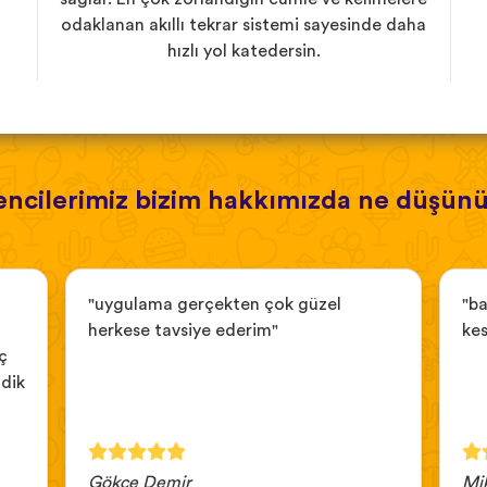
odaklanan akıllı tekrar sistemi sayesinde daha
hızlı yol katedersin.
ncilerimiz bizim hakkımızda ne düşün
"uygulama gerçekten çok güzel
"ba
herkese tavsiye ederim"
kes
ç
ndik
Gökçe Demir
Mi