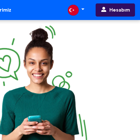
Hesabım
erimiz