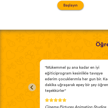
Başlayın
Öğre
de kullanmak için
"Mükemmel şu ana kadar en iyi
aori dili ve
eğiticiprogram kesinlikle tavsşye
daha önce hiçbir
ederim çocuklerımla her gun bir. Ka
tim."
dakika uğraşarak epey bir şey öğre
teşekkürler"
Cinema Pictures Animation Studios