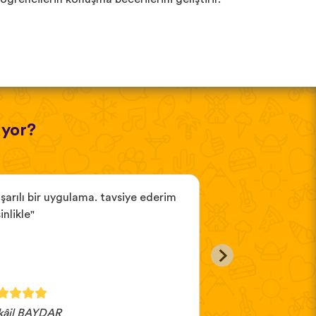
üyor?
şarılı bir uygulama. tavsiye ederim
"kesinlikle yüklem
inlikle"
uygulama"
kâil BAYDAR
Ayşe orğun