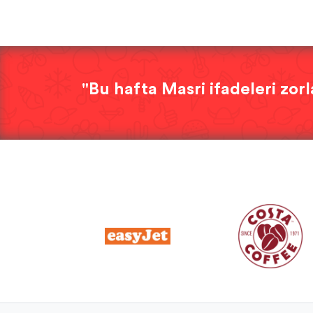
"Bu hafta Masri ifadeleri zo