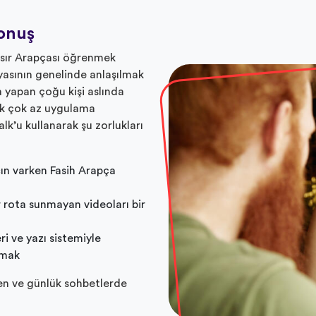
konuş
Mısır Arapçası öğrenmek
nyasının genelinde anlaşılmak
ma yapan çoğu kişi aslında
cak çok az uygulama
lk’u kullanarak şu zorlukları
ın varken Fasih Arapça
 rota sunmayan videoları bir
i ve yazı sistemiyle
rmak
en ve günlük sohbetlerde