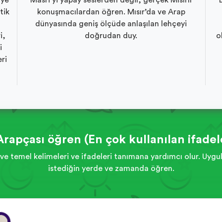
’ye
Masri’yi yapay seslerden değil, gerçek Mısırlı
tik
konuşmacılardan öğren. Mısır’da ve Arap
dünyasında geniş ölçüde anlaşılan lehçeyi
i,
doğrudan duy.
o
i
ri
Arapçası öğren (En çok kullanılan ifadel
ve temel kelimeleri ve ifadeleri tanımana yardımcı olur. Uyg
istediğin yerde ve zamanda öğren.