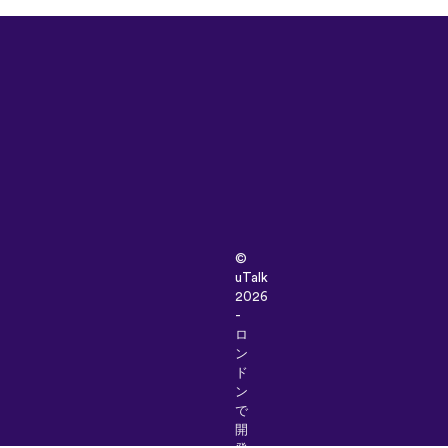
©
uTalk
2026
-
ロ
ン
ド
ン
で
開