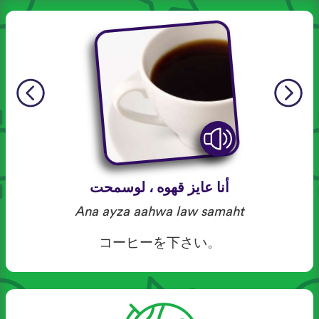
أنا عايز قهوه ، لوسمحت
Ana ayza aahwa law samaht
コーヒーを下さい。