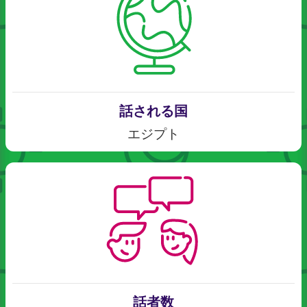
話される国
エジプト
話者数