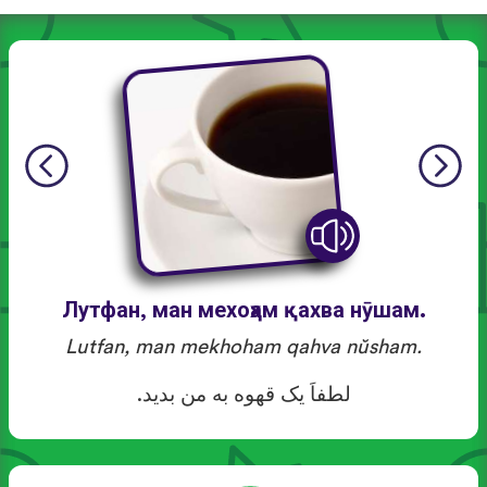
Лутфан, ман мехоҳам қахва нӯшам.
Lutfan, man mekhoham qahva nŭsham.
لطفاَ یک قهوه به من بدید.