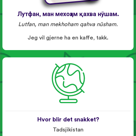
Лутфан, ман мехоҳам қахва нӯшам.
Lutfan, man mekhoham qahva nŭsham.
Jeg vil gjerne ha en kaffe, takk.
Hvor blir det snakket?
Tadsjikistan