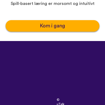
Spill-basert læring er morsomt og intuitivt
Kom i gang
©
uTalk