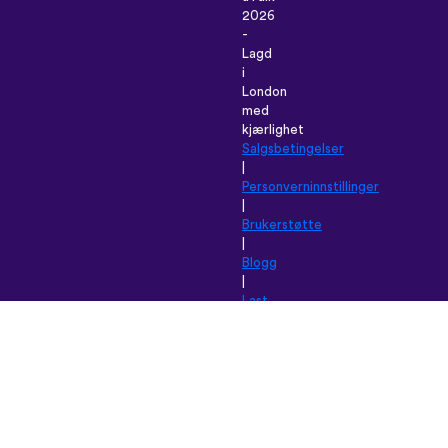
2026
-
Lagd
i
London
med
kjærlighet
Salgsbetingelser
|
Personverninnstillinger
|
Brukerstøtte
|
Blogg
|
Last
ned