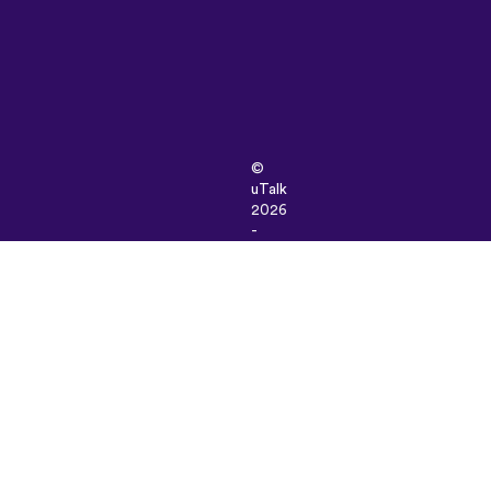
©
uTalk
2026
-
Made
in
London
with
love
Şartlar
ve
Koşullar
|
Gizlilik
Politikası
|