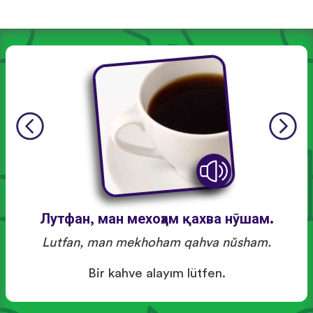
Лутфан, ман мехоҳам қахва нӯшам.
Lutfan, man mekhoham qahva nŭsham.
Bir kahve alayım lütfen.