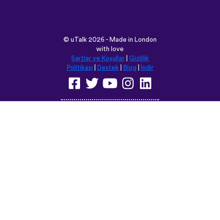
©
uTalk
2026 - Made in London
with love
Şartlar ve Koşullar
|
Gizlilik
Politikası
|
Destek
|
Blog
|
İndir
Bu siteyi aşağıdaki dillere
çevirebilirsiniz:
English
Français
Deutsch
(British)
Español
Italiano
Русский
Nederlands
Svenska
Norsk
Dansk
Suomi
Magyar
Ελληνικά
Türkçe
עברית
中文
日本語
Čeština
Slovenčina
Български
Polski
Română
فارسی
Bahasa