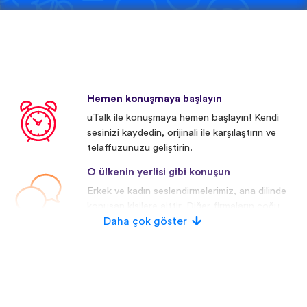
Hemen konuşmaya başlayın
uTalk ile konuşmaya hemen başlayın! Kendi
sesinizi kaydedin, orijinali ile karşılaştırın ve
telaffuzunuzu geliştirin.
O ülkenin yerlisi gibi konuşun
Erkek ve kadın seslendirmelerimiz, ana dilinde
konuşan kişilere aittir. Diğer firmaların çoğu
yapay/dijital seslendirmeler kullanmaktadır.
Daha çok göster