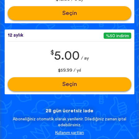
Seçin
12 aylık
%50 indirim
$
5.00
/ ay
$59.99 / yıl
Seçin
28 gün ücretsiz iade
Aboneliğiniz otomatik olarak yenilenir. Dilediğiniz zaman iptal
edebilirsiniz.
Kullanım şartları