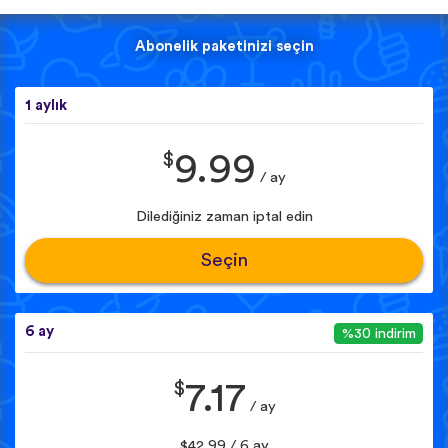
Abonelik paketinizi seçin
1 aylık
$
9.99
/ ay
Dilediğiniz zaman iptal edin
Seçin
6 ay
%30 indirim
$
7.17
/ ay
$42.99 / 6 ay