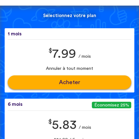
Sélectionnez votre plan
1 mois
$
7.99
/ mois
Annuler à tout moment
Acheter
6 mois
Économisez 25%
$
5.83
/ mois