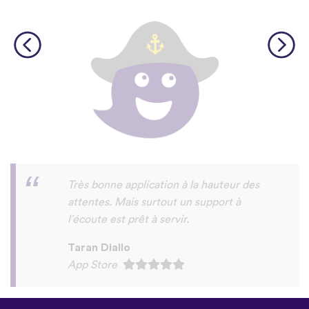
c'est un appli fun et amusant a essayer on
y apprendre meme le tamazight rifain et
certains dialects arabes
sad
Play Store
©
uTalk
2026 - Fait à Londres