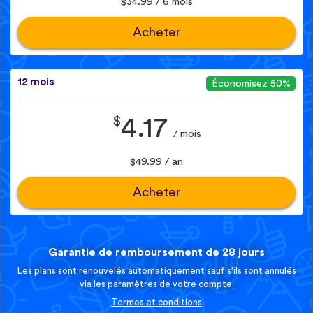
$34.99 / 6 mois
Acheter
12 mois
Économisez 50%
$
4.17
/ mois
$49.99 / an
Acheter
Garantie de remboursement de 28 jours
Les plans sont renouvelés automatiquement sauf s'ils sont annulés
via les paramètres de votre compte.
Termes et conditions