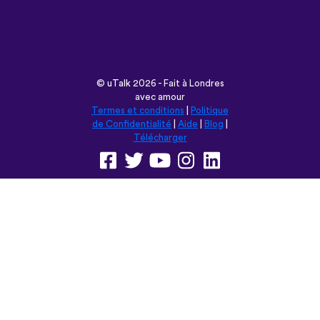
avec amour
Termes et conditions
|
Politique
de Confidentialité
|
Aide
|
Blog
|
Télécharger
Parcourir ce site en:
English
Français
Deutsch
(British)
Español
Italiano
Русский
Nederlands
Svenska
Norsk
Dansk
Suomi
Magyar
Ελληνικά
Türkçe
עברית
中文
日本語
Čeština
Slovenčina
Български
Polski
Română
فارسی
Bahasa
(ایران)
Indonesia
ไทย
Tiếng
한국어
Việt
Português
Українська
العربية