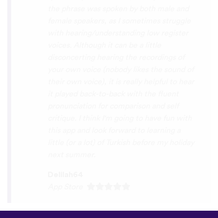
interactive, fun and the vocabulary words
that you suggest offer a great virtual
immersion / introduction to the language
:) perfect for beginners!!! Ps: Are you
planing to add Ewe , Fon and Akan in the
future?
😍
😍
😍
they are the official
languages of Benin, Togo and Ghana :D
Thanks
🙏
😊
Sunshiiiine_004
App Store