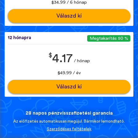
$34.99 / 6 hónap
Válaszd ki
12 hónapra
Megtakarítás 50 %
$
4.17
/ hónap
$49.99 / év
Válaszd ki
28 napos pénzvisszafizetési garancia
Az előfizetés automatikusan megújul. Bármikor lemondható.
Szerződéses feltételek