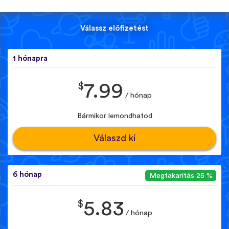
Válassz előfizetést
1 hónapra
$
7.99
/ hónap
Bármikor lemondhatod
Válaszd ki
6 hónap
Megtakarítás 25 %
$
5.83
/ hónap