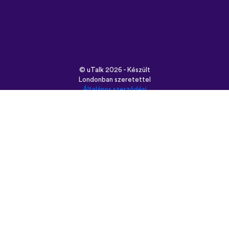
©
uTalk
2026 - Készült
Londonban szeretettel
Általános szerződési
feltételek
|
Adatbiztonság
|
Támogatás
|
Blog
|
Letöltés
Használt böngésző:
English
Français
Deutsch
(British)
Español
Italiano
Русский
Nederlands
Svenska
Norsk
Dansk
Suomi
Magyar
Ελληνικά
Türkçe
עברית
中文
日本語
Čeština
Slovenčina
Български
Polski
Română
فارسی
Bahasa