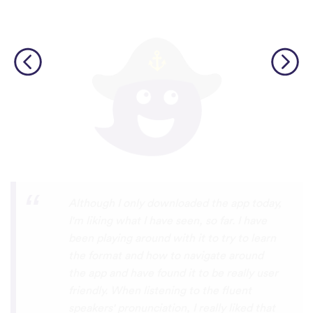
I’m SOOOOO grateful, you are literally
the only app who has SO MANY African
languages !!!!! I recently took a DNA test
and I really want to reconnect with my
African roots and it’s so hard to find
African languages other than Swahili on
the internet and the resources aren’t
easily accessible… the fact that you have
So many languages makes me so happy
because of you, I’ll be able to learn
Lingala, Yoruba , Zulu , Xhosa !!! Thank
you x10000000 ! And your games are very