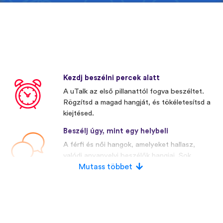
Kezdj beszélni percek alatt
A uTalk az első pillanattól fogva beszéltet.
Rögzítsd a magad hangját, és tökéletesítsd a
kiejtésed.
Beszélj úgy, mint egy helybeli
A férfi és női hangok, amelyeket hallasz,
valódi anyanyelvi beszélők hangjai. Sok
versenytársunk mesterségesen előállított
Mutass többet
hangokat használ.