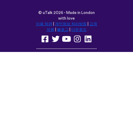
©
uTalk
2026 - Made in London
with love
이용 약관
|
개인정보 처리방침
|
고객
지원
|
블로그
|
다운로드
다음 위치에서 이 사이트를 탐색합
니다:
English
Français
Deutsch
(British)
Español
Italiano
Русский
Nederlands
Svenska
Norsk
Dansk
Suomi
Magyar
Ελληνικά
Türkçe
עברית
中文
日本語
Čeština
Slovenčina
Български
Polski
Română
فارسی
Bahasa
(ایران)
Indonesia