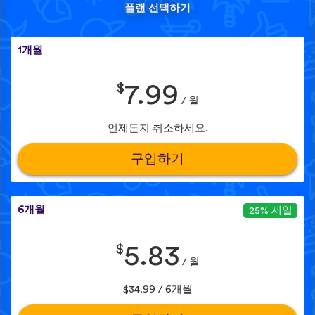
플랜 선택하기
1개월
$
7.99
/ 월
언제든지 취소하세요.
구입하기
6개월
25% 세일
$
5.83
/ 월
$34.99 / 6개월