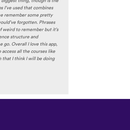
 biggest thing, though is the
pps I’ve used that combines
 me remember some pretty
ould’ve forgotten. Phrases
of weird to remember but it’s
tence structure and
go. Overall I love this app,
 access all the courses like
hat I think I will be doing