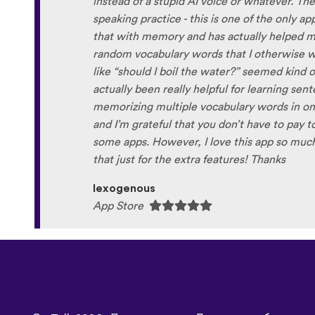
instead of a stupid AI voice or whatever. The
speaking practice - this is one of the only a
that with memory and has actually helped
random vocabulary words that I otherwise w
like “should I boil the water?” seemed kind 
actually been really helpful for learning sen
memorizing multiple vocabulary words in one 
and I’m grateful that you don’t have to pay to
some apps. However, I love this app so much t
that just for the extra features! Thanks
lexogenous
App Store