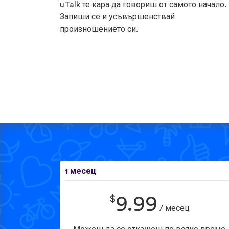
uTalk те кара да говориш от самото начало.
Запиши се и усъвършенствай
произношението си.
1 месец
$
9.99
/ месец