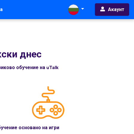
Акаунт
а
кски днес
иково обучение на uTalk
учение основано на игри