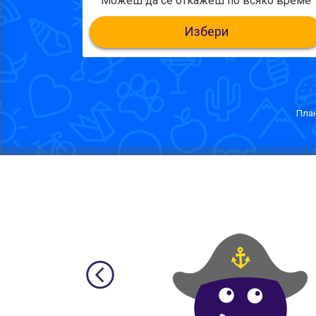
Можеш да се откажеш по всяко време
Избери
План