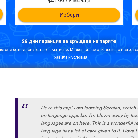
$42.99 / 6 месеца
Избери
28 дни гаранция за връщане на парите
овете се подновяват автоматично. Можеш да се откажеш по всяко вр
Правила и условия
I love this app! I am learning Serbian, which 
on language apps but I’m blown away by how
languages are on here. This is a wonderful re
language has a lot of care given to it. I love