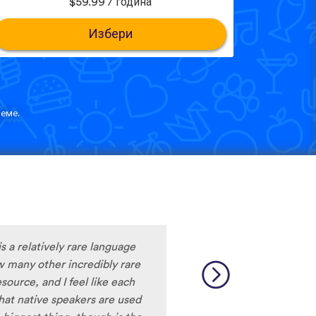
$59.99 / година
Избери
еме.
is a relatively rare language
 many other incredibly rare
source, and I feel like each
 that native speakers are used