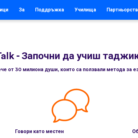
ици
За
Поддръжка
Училища
Партньорств
alk
-
Започни да учиш таджи
че от 30 милиона души, които са ползвали метода за ез
Говори като местен
Об