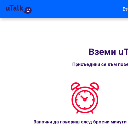
Ез
Вземи uT
Присъедини се към пове
Започни да говориш след броени минути