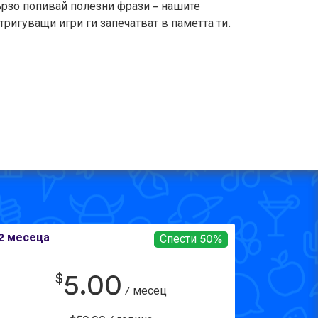
рзо попивай полезни фрази – нашите
тригуващи игри ги запечатват в паметта ти.
2 месеца
Спести 50%
$
5.00
/ месец