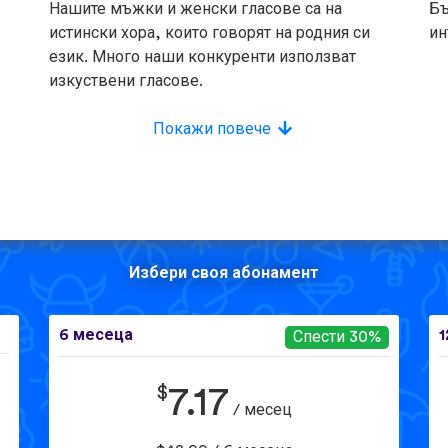
Нашите мъжки и женски гласове са на
Бъ
истински хора, които говорят на родния си
ин
език. Много наши конкуренти използват
изкуствени гласове.
Покажи повече
Избери своя абонамент
6 месеца
1
Спести 30%
$
7.17
/ месец