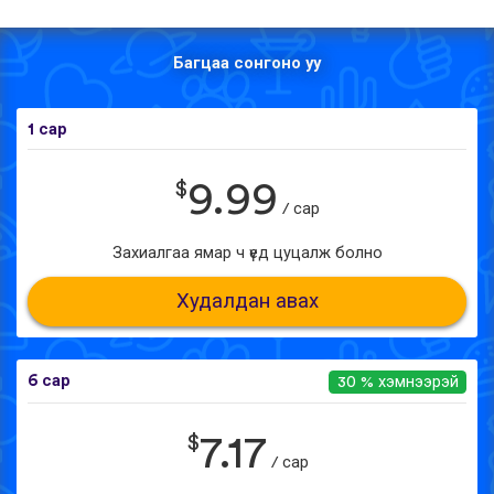
Багцаа сонгоно уу
1 сар
$
9.99
/ сар
Захиалгаа ямар ч үед цуцалж болно
Худалдан авах
6 сар
30 % хэмнээрэй
$
7.17
/ сар