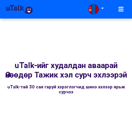
uTalk-ийг худалдан аваарай
Өнөөдөр Тажик хэл сурч эхлээрэй
uTalk-тай 30 сая гаруй хэрэглэгчид шинэ хэлээр ярьж
сурчээ