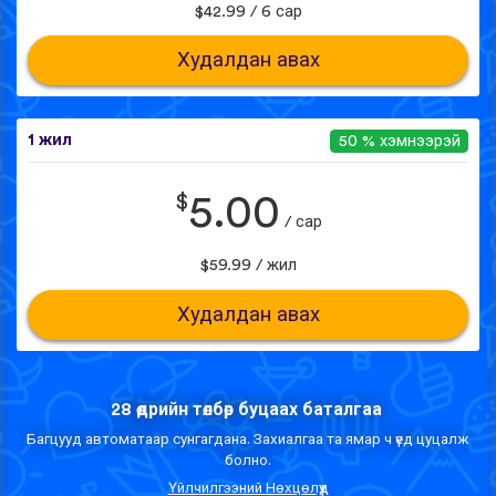
$42.99 / 6 сар
Худалдан авах
1 жил
50 % хэмнээрэй
$
5.00
/ сар
$59.99 / жил
Худалдан авах
28 өдрийн төлбөр буцаах баталгаа
Багцууд автоматаар сунгагдана. Захиалгаа та ямар ч үед цуцалж
болно.
Үйлчилгээний Нөхцөлүүд