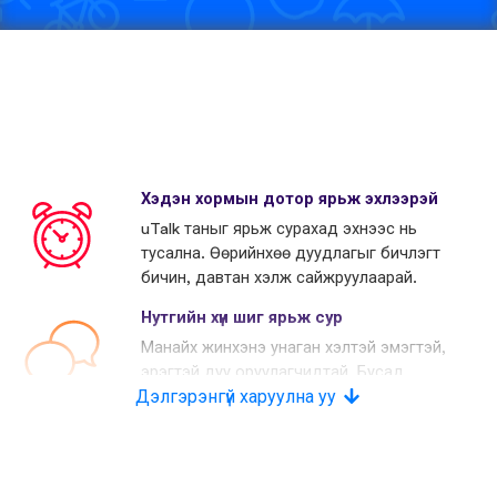
Хэдэн хормын дотор ярьж эхлээрэй
uTalk таныг ярьж сурахад эхнээс нь
тусална. Өөрийнхөө дуудлагыг бичлэгт
бичин, давтан хэлж сайжруулаарай.
Нутгийн хүн шиг ярьж сур
Манайх жинхэнэ унаган хэлтэй эмэгтэй,
эрэгтэй дуу оруулагчидтай. Бусад
Дэлгэрэнгүй харуулна уу
өрсөлдөгчид хиймэл дуу хоолой
хэрэглэдэг.