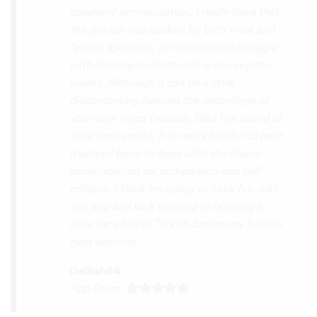
you x10000000 ! And your games are very
interactive, fun and the vocabulary words
that you suggest offer a great virtual
immersion / introduction to the language
:) perfect for beginners!!! Ps: Are you
planing to add Ewe , Fon and Akan in the
future?
😍
😍
😍
they are the official
languages of Benin, Togo and Ghana :D
Thanks
🙏
😊
Sunshiiiine_004
App Store