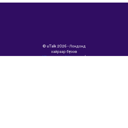
©
uTalk
2026 - Лондонд
хайраар бүтээв
Үйлчилгээний Нөхцөлүүд
|
Нууцлалын Бодлого
|
Тусламж
|
Блог
|
Татаж
авах&nbsp;
Энэ сайтыг өөр хэлээр
үзнэ үү:
English
Français
Deutsch
(British)
Español
Italiano
Русский
Nederlands
Svenska
Norsk
Dansk
Suomi
Magyar
Ελληνικά
Türkçe
עברית
中文
日本語
Čeština
Slovenčina
Български
Polski