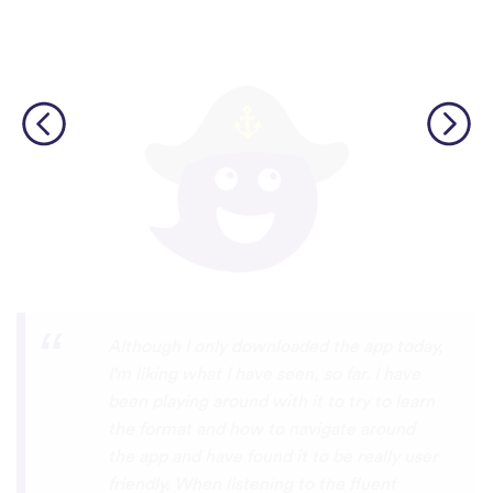
I’m SOOOOO grateful, you are literally
the only app who has SO MANY African
languages !!!!! I recently took a DNA test
and I really want to reconnect with my
African roots and it’s so hard to find
African languages other than Swahili on
the internet and the resources aren’t
easily accessible… the fact that you have
So many languages makes me so happy
because of you, I’ll be able to learn
Lingala, Yoruba , Zulu , Xhosa !!! Thank