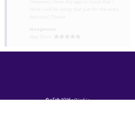
©
uTalk
2026 - ロンドン
で開発されました
取引条件
|
プライバシポ
リシー
|
サポート
|
ブロ
グ
|
ダウンロード
言語：
English
Français
Deutsch
(British)
Español
Italiano
Русский
Nederlands
Svenska
Norsk
Dansk
Suomi
Magyar
Ελληνικά
Türkçe
עברית
中文
日本
Čeština