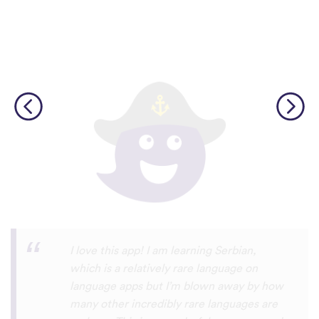
Although I only downloaded the app today,
I'm liking what I have seen, so far. I have
been playing around with it to try to learn
the format and how to navigate around
the app and have found it to be really user
friendly. When listening to the fluent
speakers' pronunciation, I really liked that
the phrase was spoken by both male and
female speakers, as I sometimes struggle