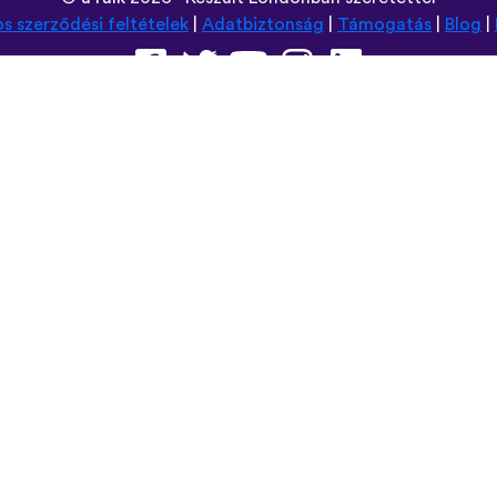
os szerződési feltételek
|
Adatbiztonság
|
Támogatás
|
Blog
|
Használt böngésző:
Deutsch
Español
Norsk
Dansk
עברית
中文
Polski
Română
한국어
Português do Brasil
Монгол
Azərbaycan dili