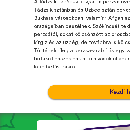
A tádzsik - забо́ни тоҷикӣ́ - a perzsa ny
Tádzsikisztánban és Üzbegisztán egye
Bukhara városokban, valamint Afganis
országaiban beszélnek. Szókincsét tekin
perzsától, sokat kölcsönzött az oroszb
kirgiz és az üzbég, de továbbra is kölc
Történelmileg a perzsa-arab írás egy vá
betűket használnak a felhívások ellené
latin betűs írásra.
Kezdj 