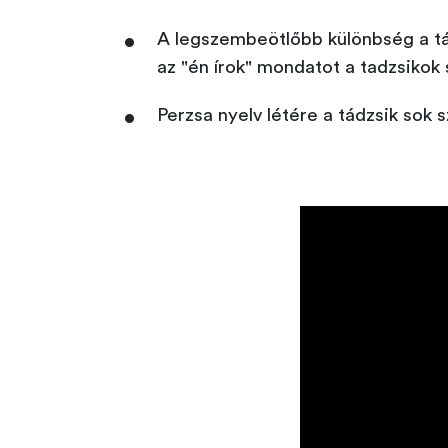
A legszembeötlőbb különbség a tád
az "én írok" mondatot a tadzsikok 
Perzsa nyelv létére a tádzsik sok 