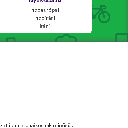
Nyelvcsalád
Indoeurópai
Indoiráni
Iráni
tozatában archaikusnak minősül.