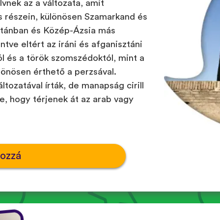
elvnek az a változata, amit
s részein, különösen Szamarkand és
ztánban és Közép-Ázsia más
tve eltért az iráni és afganisztáni
ól és a török szomszédoktól, mint a
sönösen érthető a perzsával.
ltozatával írták, de manapság cirill
re, hogy térjenek át az arab vagy
hozzá