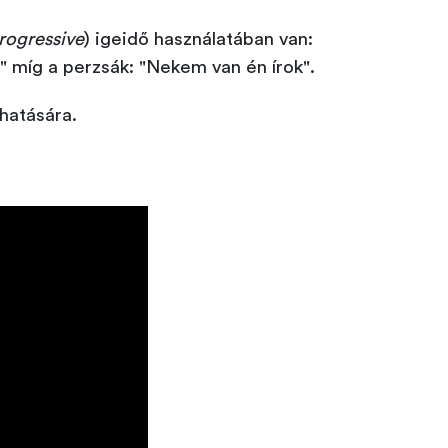
rogressive
) igeidő használatában van:
k" míg a perzsák: "Nekem van én írok".
 hatására.