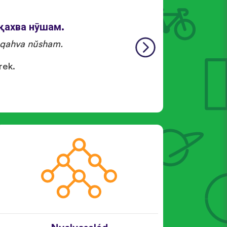
 қахва нӯшам.
qahva nŭsham.
rek.