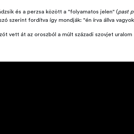
zsik és a perzsa között a "folyamatos jelen" (
past p
szó szerint fordítva így mondják: "én írva állva vagyo
szót vett át az oroszból a múlt századi szovjet uralom