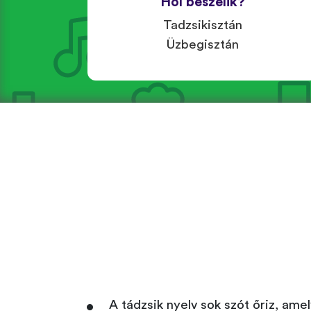
Hol beszélik?
Tadzsikisztán
Üzbegisztán
A tádzsik nyelv sok szót őriz, ame