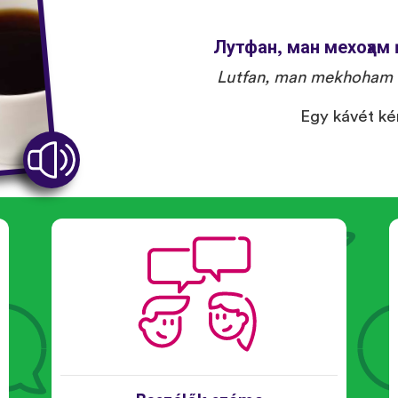
Лутфан, ман мехоҳам
Lutfan, man mekhoham 
Egy kávét ké