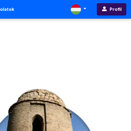
Profil
olatok