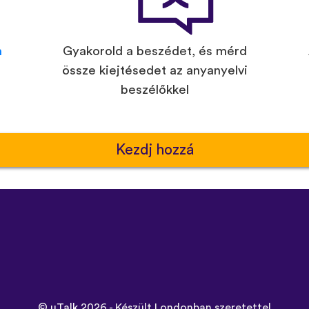
n
Gyakorold a beszédet, és mérd
össze kiejtésedet az anyanyelvi
beszélőkkel
Kezdj hozzá
©
uTalk
2026 - Készült Londonban szeretettel