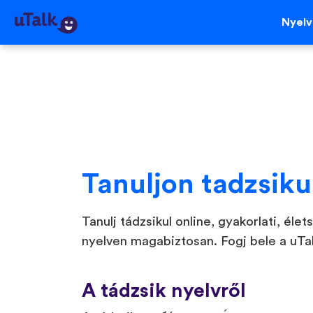
Nyel
Tanuljon tadzsiku
Tanulj tádzsikul online, gyakorlati, éle
nyelven magabiztosan. Fogj bele a uTa
A tádzsik nyelvről