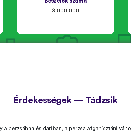
Beszélők száma
8 000 000
Érdekességek — Tádzsik
ly a perzsában és dariban, a perzsa afganisztáni vál