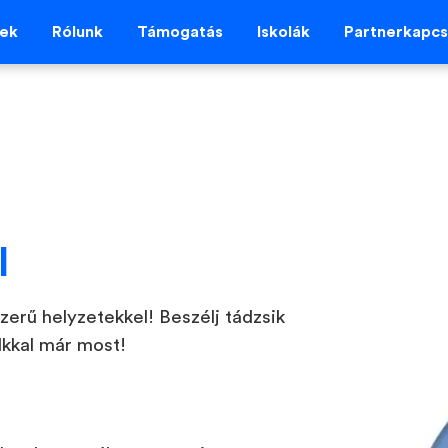
vek
Rólunk
Támogatás
Iskolák
Partnerkapcs
l
tszerű helyzetekkel! Beszélj tádzsik
lkkal már most!