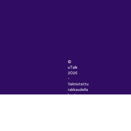
©
uTalk
2026
-
Valmistettu
rakkaudella
Lontoossa
Käyttöehdot
|
Tietosuojakäytäntö
|
Tuki
|