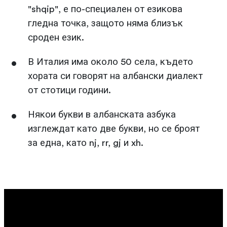
"shqip", е по-специален от езикова
гледна точка, защото няма близък
сроден език.
В Италия има около 50 села, където
хората си говорят на албански диалект
от стотици години.
Някои букви в албанската азбука
изглеждат като две букви, но се броят
за една, като nj, rr, gj и xh.