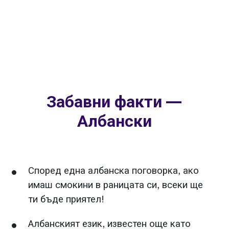
Забавни факти —
Албански
Според една албанска поговорка, ако
имаш смокини в раницата си, всеки ще
ти бъде приятел!
Албанският език, известен още като