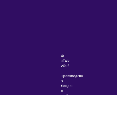
©
uTalk
2026
-
Произведено
в
Лондон
с
любов
Правила
и
условия
|