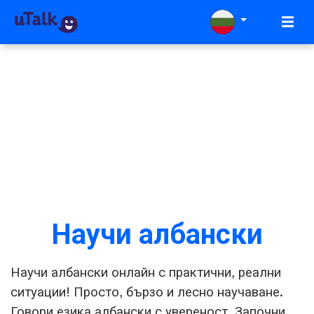
Научи албански
Научи албански онлайн с практични, реални
ситуации! Просто, бързо и лесно научаване.
Говори езика албански с увереност. Започни