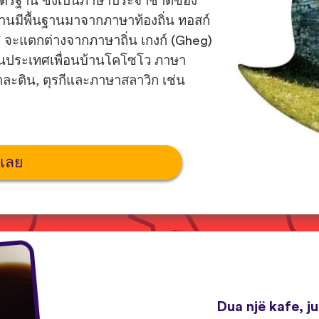
มาตรฐาน ซึ่งเป็นภาษาประจำชาติของ
นมีพื้นฐานมาจากภาษาท้องถิ่น ทอสก์
ศ จะแตกต่างจากภาษาถิ่น เกงก์ (Gheg)
ในประเทศเพื่อนบ้านโคโซโว ภาษา
ละติน, ตุรกีและภาษาสลาวิก เช่น
นเลย
Dua një kafe, j