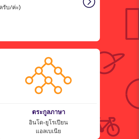
รับ/ค่ะ)
ตระกูลภาษา
อินโด-ยูโรเปียน
แอลเบเนีย