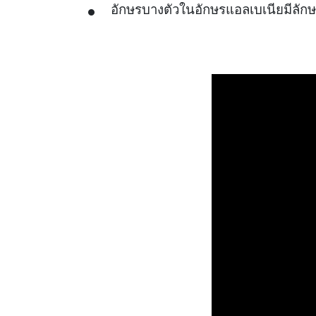
อักษรบางตัวในอักษรแอลเบเนียมีลักษณ