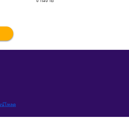
งานง่าย
วน์โหลด