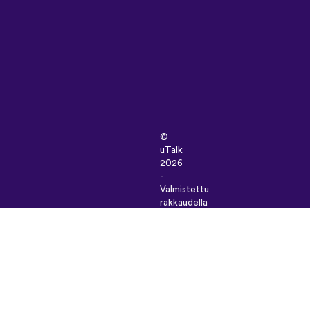
©
uTalk
2026
-
Valmistettu
rakkaudella
Lontoossa
Käyttöehdot
|
Tietosuojakäytäntö
|
Tuki
|
Blogi