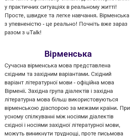
у практичних ситуаціях в реальному житті!
Просте, швидке та легке навчання. Вірменська
з упевненістю - це реально! Почніть вже зараз
разом з uTalk!
Вірменська
Сучасна вірменська мова представлена
східним та західним варіантами. Східний
варіант літературної мови - офіційна мова
Вірменії. Західна група діалектів і західна
літературна мова більш використовуються
вірменською діаспорою за межами країни. При
усному спілкуванні між носіями діалектів
східної і носіями західної літературної мови,
можуть виникнути труднощі, проте письмова