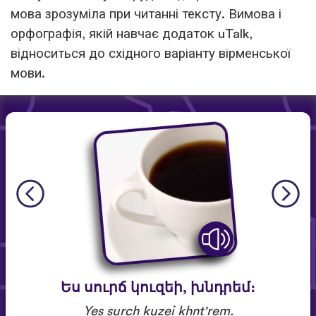
мова зрозуміла при читанні тексту. Вимова і
орфографія, якій навчає додаток uTalk,
відноситься до східного варіанту вірменської
мови.
Ես սուրճ կուզեի, խնդրեմ։
Yes surch kuzei khnt'rem.