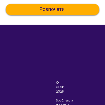
Розпочати
©
uTalk
2026
-
Зроблено з
любов’ю