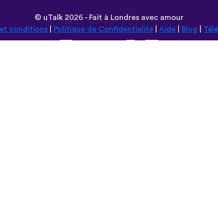
©
uTalk
2026 - Fait à Londres avec amour
et conditions
|
Politique de Confidentialité
|
Aide
|
Blog
|
Tél
Parcourir ce site en:
Deutsch
Español
Norsk
Dansk
עברית
中文
Polski
Română
한국어
Português do Brasil
Монгол
Azərbaycan dili