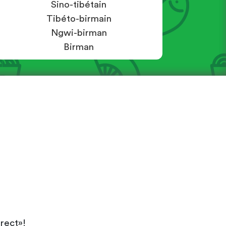
Sino-tibétain
Tibéto-birmain
Ngwi-birman
Birman
irect»!