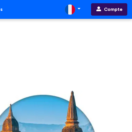
Compte
ts