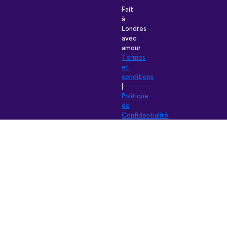
Fait
à
Londres
avec
amour
Termes
et
conditions
|
Politique
de
Confidentialité
|
Aide
|
Blog
|
Télécharger