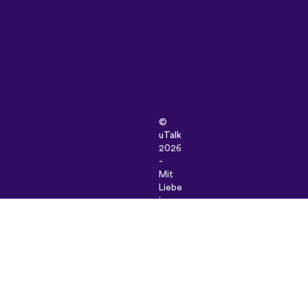
©
uTalk
2026
-
Mit
Liebe
in
London
hergestellt
Unsere
Allgemeinen Geschäftsbedingunge
|
Datenschutz-
Bestimmungen
|