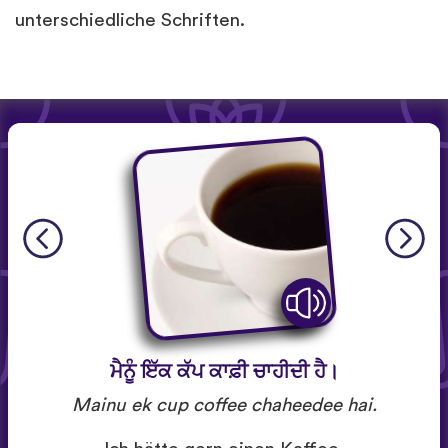
unterschiedliche Schriften.
ਮੈਨੂੰ ਇੱਕ ਕੱਪ ਕਾਫ਼ੀ ਚਾਹੀਦੀ ਹੈ।
Mainu ek cup coffee chaheedee hai.