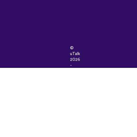
©
uTalk
2026
-
Made
in
London
with
love
이
용
약
관
|
개
인