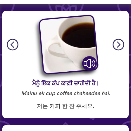
ਮੈਨੂੰ ਇੱਕ ਕੱਪ ਕਾਫ਼ੀ ਚਾਹੀਦੀ ਹੈ।
Mainu ek cup coffee chaheedee hai.
저는 커피 한 잔 주세요.