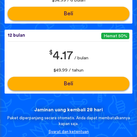
$34.99 / 6 bulan
Beli
12 bulan
Hemat 50%
$
4.17
/ bulan
$49.99 / tahun
Beli
Jaminan uang kembali 28 hari
Paket diperpanjang secara otomatis. Anda dapat membatalkannya
kapan saja.
Syarat dan ketentuan