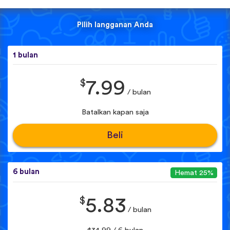
Pilih langganan Anda
1 bulan
$
7.99
/ bulan
Batalkan kapan saja
Beli
6 bulan
Hemat 25%
$
5.83
/ bulan