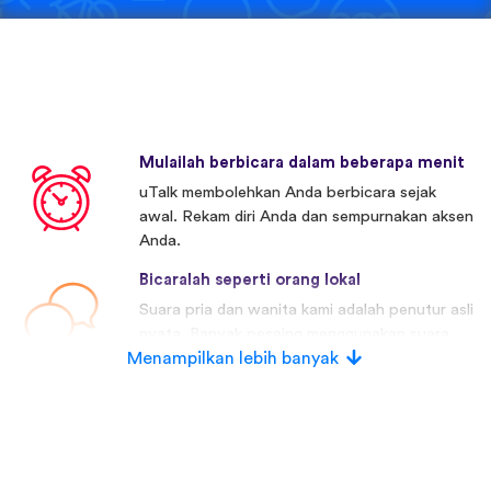
Mulailah berbicara dalam beberapa menit
uTalk membolehkan Anda berbicara sejak
awal. Rekam diri Anda dan sempurnakan aksen
Anda.
Bicaralah seperti orang lokal
Suara pria dan wanita kami adalah penutur asli
nyata. Banyak pesaing menggunakan suara
Menampilkan lebih banyak
buatan.