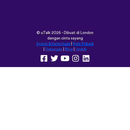
©
uTalk
2026 - Dibuat di London
dengan cinta sayang
Syarat & Ketentuan
|
Polis Pribadi
|
Dukungan
|
Blog
|
Unduh
Jelajahi situs ini dalam:
English
Français
Deutsch
(British)
Español
Italiano
Русский
Nederlands
Svenska
Norsk
Dansk
Suomi
Magyar
Ελληνικά
Türkçe
עברית
中文
日本語
Čeština
Slovenčina
Български
Polski