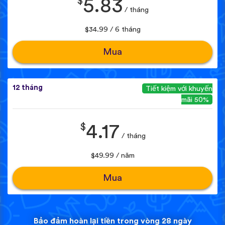
$
5.83
/ tháng
$34.99 / 6 tháng
Mua
12 tháng
Tiết kiệm với khuyến
mãi 50%
$
4.17
/ tháng
$49.99 / năm
Mua
Bảo đảm hoàn lại tiền trong vòng 28 ngày