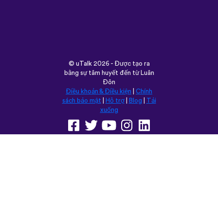
©
uTalk
2026 - Được tạo ra
bằng sự tâm huyết đến từ Luân
Đôn
Điều khoản & Điều kiện
|
Chính
sách bảo mật
|
Hỗ trợ
|
Blog
|
Tải
xuống
Trình duyệt trang web này
trong:
English
Français
Deutsch
(British)
Español
Italiano
Русский
Nederlands
Svenska
Norsk
Dansk
Suomi
Magyar