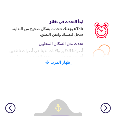
ابدأ التحدث في دقائق
uTalk يجعلك تتحدث بشكل صحيح من البداية.
سجل لنفسك واتقن النطق.
تحدث مثل السكان المحليين
أصواتنا الذكور والإناث لدينا هي أصوات ناطقين
أصليين حقيقيين. يستخدم العديد من المنافسين
إظهار المزيد
الأصوات الاصطناعية.