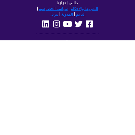
تصفح هذا الموقع في:
Deutsch
Français
English
(British)
Русский
Italiano
Español
Norsk
Svenska
Nederlands
Magyar
Suomi
Dansk
Ελληνικά
Türkçe
עברית
Čeština
日本語
中文
Polski
Български
Slovenčina
Română
فارسی
Bahasa
(ایران)
Indonesia
한국어
Tiếng
ไทย
Việt
Português
Українська
العربية
do Brasil
الرسمية
الحديثة
Azərbaycan
Монгол
dili