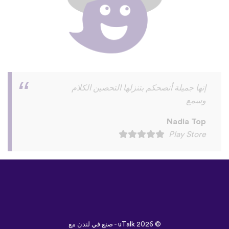
افضل تطبيق لغات في العالم
👍
♥
️🥰
🇷
🇹
🧿
💯
🥰
Nadiah Issa
Play Store
©
uTalk
2026 - صنع في لندن مع
خالص إعزازنا
الشروط والأحكام
|
سياسة الخصوصية
|
الدعم
|
المدونة
|
تنزيل