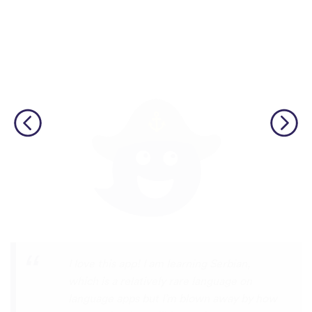
Although I only downloaded the app today,
I'm liking what I have seen, so far. I have
been playing around with it to try to learn
the format and how to navigate around
the app and have found it to be really user
friendly. When listening to the fluent
speakers' pronunciation, I really liked that
the phrase was spoken by both male and