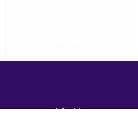
©
uTalk
2026 -
Лондонд хайраар
бүтээв
Үйлчилгээний
Нөхцөлүүд
|
Нууцлалын
Бодлого
|
Тусламж
|
Блог
|
Татаж
авах&nbsp;
Энэ сайтыг өөр хэлээр
үзнэ үү:
English
Français
Deutsch
(British)
Español
Italiano
Русский