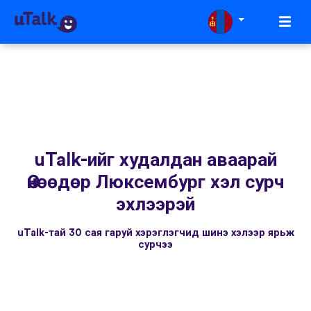
uTalk-ийг худалдан аваарай
Өнөөдөр Люксембург хэл сурч
эхлээрэй
uTalk-тай 30 сая гаруй хэрэглэгчид шинэ хэлээр ярьж
сурчээ