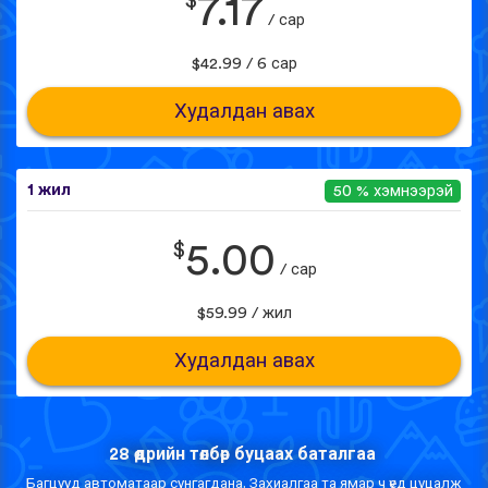
$
7.17
/ сар
$42.99 / 6 сар
Худалдан авах
1 жил
50 % хэмнээрэй
$
5.00
/ сар
$59.99 / жил
Худалдан авах
28 өдрийн төлбөр буцаах баталгаа
Багцууд автоматаар сунгагдана. Захиалгаа та ямар ч үед цуцалж