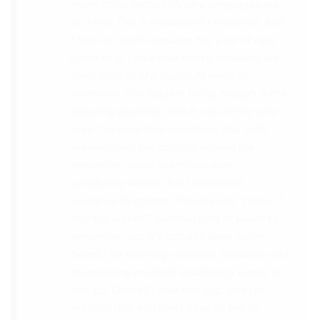
female speakers, as I sometimes struggle
with hearing/understanding low register
voices. Although it can be a little
disconcerting hearing the recordings of
your own voice (nobody likes the sound of
their own voice), it is really helpful to hear
it played back-to-back with the fluent
pronunciation for comparison and self
critique. I think I'm going to have fun with
this app and look forward to learning a
little (or a lot) of Turkish before my holiday
next summer.
Delilah64
App Store