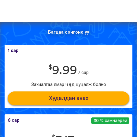
Багцаа сонгоно уу
1 сар
$
9.99
/ сар
Захиалгаа ямар ч үед цуцалж болно
Худалдан авах
6 сар
30 % хэмнээрэй