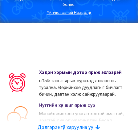
болно.
Үйлчилгээний Нөхцөлүүд
Хэдэн хормын дотор ярьж эхлээрэй
uTalk таныг ярьж сурахад эхнээс нь
тусална. Өөрийнхөө дуудлагыг бичлэгт
бичин, давтан хэлж сайжруулаарай.
Нутгийн хүн шиг ярьж сур
Манайх жинхэнэ унаган хэлтэй эмэгтэй,
эрэгтэй дуу оруулагчидтай. Бусад
Дэлгэрэнгүй харуулна уу
өрсөлдөгчид хиймэл дуу хоолой
хэрэглэдэг.