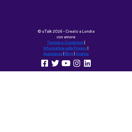
©
uTalk
2026 - Creato a Londra
con amore
Termini e Condizioni
|
Informativa sulla Privacy
|
Assistenza
|
Blog
|
Scarica
Naviga su questo sito in:
English
Français
Deutsch
(British)
Español
Italiano
Русский
Nederlands
Svenska
Norsk
Dansk
Suomi
Magyar
Ελληνικά
Türkçe
עברית
中文
日本語
Čeština