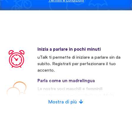
Termini e condizioni
Inizia a parlare in pochi minuti
uTalk ti permette di iniziare a parlare sin da
subito. Registrati per perfezionare il tuo
accento.
Parla come un madrelingua
Le nostre voci maschili e femminili
appartengono a veri madrelingua. Molti
concorrenti invece usano voci artificiali.
Mostra di più