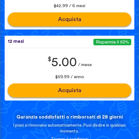
$42.99 / 6 mesi
Acquista
12 mesi
Risparmia il 50%
$
5.00
/ mese
$59.99 / anno
Acquista
Garanzia soddisfatti o rimborsati di 28 giorni
I piani si rinnovano automaticamente. Puoi disdire in qualsiasi
momento.