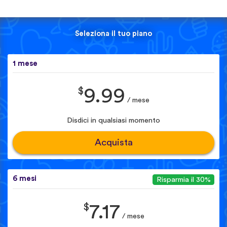
Seleziona il tuo piano
1 mese
$
9.99
/ mese
Disdici in qualsiasi momento
Acquista
6 mesi
Risparmia il 30%
$
7.17
/ mese