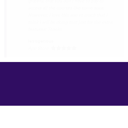
©
uTalk
2026 -
Δημιουργήθηκε στο
Λονδίνο με αγάπη
Όροι & Προϋποθέσεις
|
Πολιτική Απορρήτου
|
Υποστήριξη
|
Blog
|
Λήψη
Περιήγηση στον
ιστότοπο σε:
English
Français
Deutsch
(British)
Español
Italiano
Русский