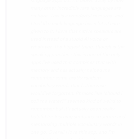
the phrase was spoken by both male and
female speakers, as I sometimes struggle
with hearing/understanding low register
voices. Although it can be a little
disconcerting hearing the recordings of
your own voice (nobody likes the sound of
their own voice), it is really helpful to hear
it played back-to-back with the fluent
pronunciation for comparison and self
critique. I think I'm going to have fun with
this app and look forward to learning a
little (or a lot) of Turkish before my holiday
next summer.
Delilah64
App Store