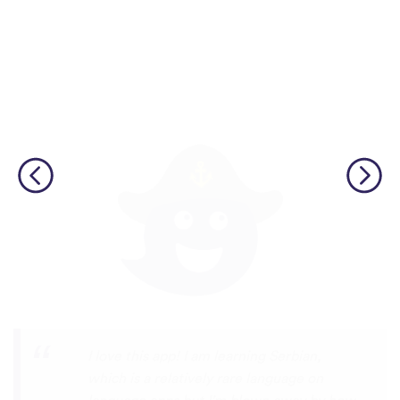
φωνές.
Although I only downloaded the app today,
I'm liking what I have seen, so far. I have
been playing around with it to try to learn
the format and how to navigate around
the app and have found it to be really user
friendly. When listening to the fluent
speakers' pronunciation, I really liked that