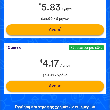
$
5.83
/ μήνα
$34.99 / 6 μήνες
Αγορά
12 μήνες
Εξοικονόμησε 50%
$
4.17
/ μήνα
$49.99 / χρόνο
Αγορά
Εγγύηση επιστροφής χρημάτων 28 ημερών