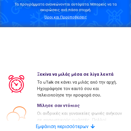
Τα προγράμματα ανανεώνονται αυτόματα. Μπορείς να τα
ακυρώσεις ανά πάσα στιγμή.
Όροι και Προϋποθέσεις
Ξεκίνα να μιλάς μέσα σε λίγα λεπτά
Το uTalk σε κάνει να μιλάς από την αρχή.
Ηχογράφησε τον εαυτό σου και
τελειοποίησε την προφορά σου.
Μίλησε σαν ντόπιος
Οι ανδρικές και γυναικείες φωνές ανήκουν
σε πραγματικούς ομιλητές. Πολλοί
Εμφάνιση περισσότερων
ανταγωνιστές χρησιμοποιούν τεχνητές