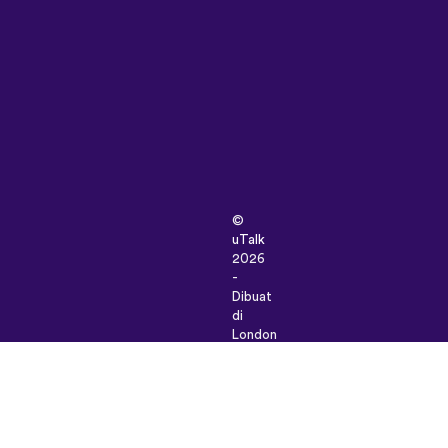
©
uTalk
2026
-
Dibuat
di
London
dengan
cinta
sayang
Syarat
&