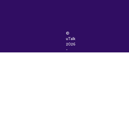
©
uTalk
2026
-
Tillverkad
i
London
med
kärlek
Användarvillkor
|
Integritetspolicy
|
Support
|
Blogg
|
Ladda