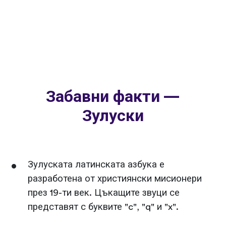
Забавни факти —
Зулуски
Зулуската латинската азбука е
разработена от християнски мисионери
през 19-ти век. Цъкащите звуци се
представят с буквите "c", "q" и "x".