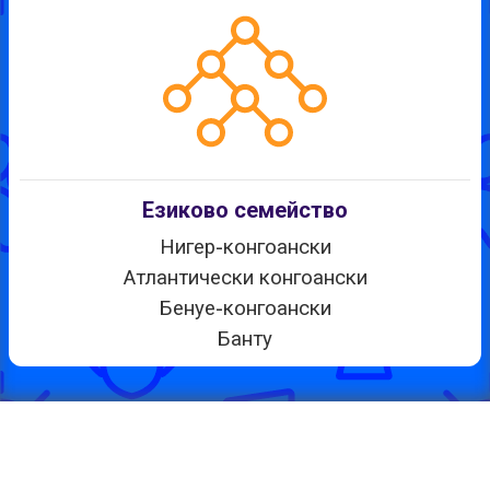
Езиково семейство
Нигер-конгоански
Атлантически конгоански
Бенуе-конгоански
Банту