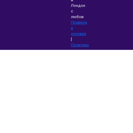
Лондон
с
любов
Правила
и
условия
|
Политика
на
поверителност
|
Поддръжка
|
Блог
|
Изтегляне