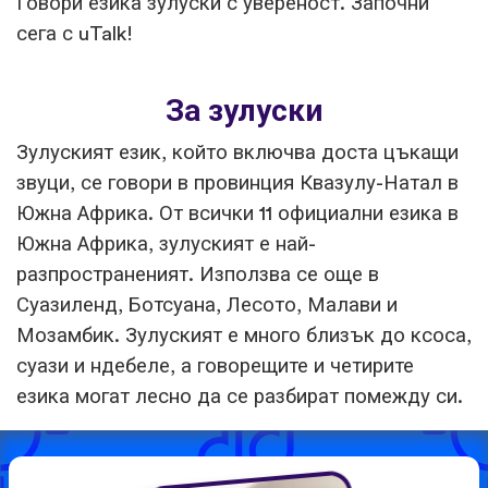
Говори езика зулуски с увереност. Започни
сега с uTalk!
За зулуски
Зулуският език, който включва доста цъкащи
звуци, се говори в провинция Квазулу-Натал в
Южна Африка. От всички 11 официални езика в
Южна Африка, зулуският е най-
разпространеният. Използва се още в
Суазиленд, Ботсуана, Лесото, Малави и
Мозамбик. Зулуският е много близък до ксоса,
суази и ндебеле, а говорещите и четирите
езика могат лесно да се разбират помежду си.