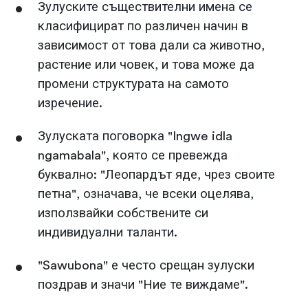
Зулуските съществителни имена се
класифицират по различен начин в
зависимост от това дали са животно,
растение или човек, и това може да
промени структурата на самото
изречение.
Зулуската поговорка "Ingwe idla
ngamabala", която се превежда
буквално: "Леопардът яде, чрез своите
петна", означава, че всеки оцелява,
използвайки собствените си
индивидуални таланти.
"Sawubona" е често срещан зулуски
поздрав и значи "Ние те виждаме".