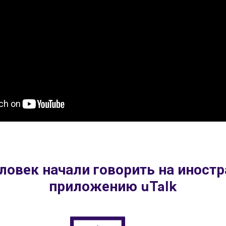
ловек начали говорить на иност
приложению uTalk