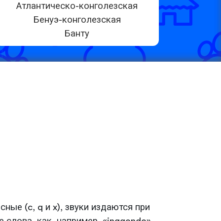
Атлантическо-конголезская
Бенуэ-конголезская
Банту
ые (c, q и x), звуки издаются при