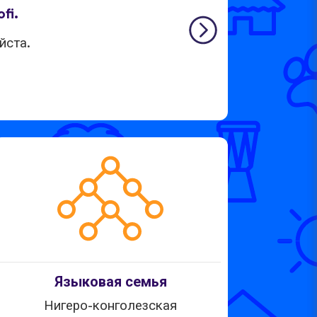
fi.
йста.
Языковая семья
Нигеро-конголезская