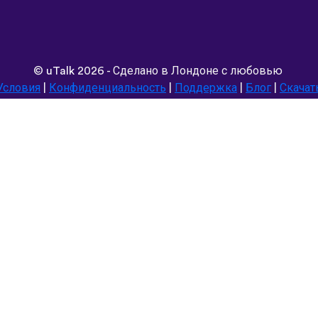
©
uTalk
2026 - Сделано в Лондоне с любовью
Условия
|
Конфиденциальность
|
Поддержка
|
Блог
|
Скачат
Выбрать другой язык сайта:
Deutsch
Español
Norsk
Dansk
עברית
中文
Polski
Română
한국어
Português do Brasil
Монгол
Azərbaycan dili