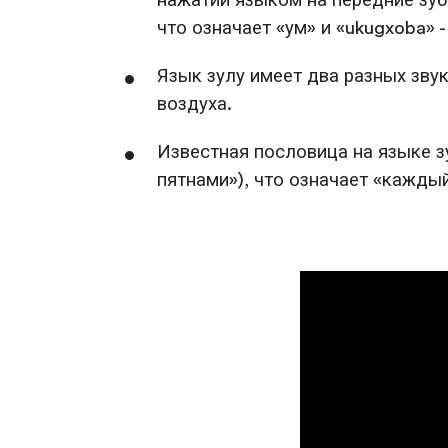
нажатии языком на передние зубы
что означает «ум» и «ukugxoba» 
Язык зулу имеет два разных зву
воздуха.
Известная пословица на языке зу
пятнами»), что означает «кажды