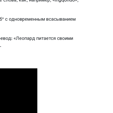
 слова, как, например, «ingqondo»,
 "б" с одновременным всасыванием
еревод: «Леопард питается своими
.