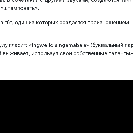
. В сочетании с другими звуками, создаются такие
- «штамповать».
ка "б", один из которых создается произношением
лу гласит: «Ingwe idla ngamabala» (буквальный п
й выживает, используя свои собственные таланты»