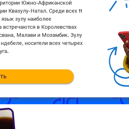
ерритории Южно-Африканской
ии Квазулу-Натал. Среди всех 11
язык зулу наиболее
а встречаются в Королевствах
тсвана, Малави и Мозамбик. Зулу
и ндебеле, носители всех четырех
уга.
ть