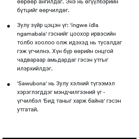
өөрөөр ангилдаг. Энэ нь өгүүлбэрийн
бүтцийг өөрчилдөг.
Зулу зүйр цэцэн үг: 'ingwe idla
ngamabala' гэснийг цоохор ирвэсийн
толбо хоолоо олж идэхэд нь тусалдаг
гэж үгчилнэ. Хүн бүр өөрийн онцгой
чадвараар амьдардаг гэсэн утгыг
илэрхийлдэг.
'Sawubona' нь Зулу хэлний түгээмэл
хэрэглэгддэг мэндчилгээний үг -
үгчилбэл 'Бид таныг харж байна' гэсэн
утгатай.