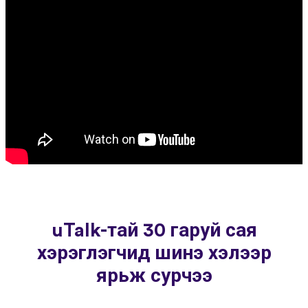
uTalk-тай 30 гаруй сая
хэрэглэгчид шинэ хэлээр
ярьж сурчээ