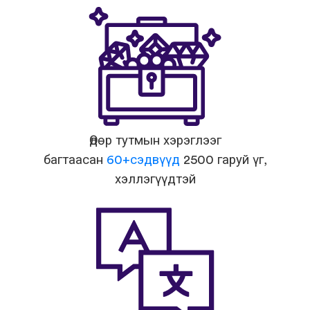
Өдөр тутмын хэрэглээг
багтаасан
60+сэдвүүд
2500 гаруй үг,
хэллэгүүдтэй