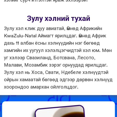
хэлийг сурч итгэлтэй ярьж эхлээрэй!
Зулу хэлний тухай
Зулу хэл клик дуу авиатай, Өмнөд Африкийн
KwaZulu-Natal Аймагт ярилцдаг. Өмнөд Африк
дахь 11 албан ёсны хэлнүүдийн нэг бөгөөд
хамгийн их уугуул хэлэлцэгчидтэй хэл юм. Мөн
уг хэлээр Свазиланд, Ботсвана, Лесото,
Малави, Мозамбик зэрэг орнуудад ярилцдаг.
Зулу хэл нь Хоса, Свати, Ндебеле хэлнүүдтэй
ойрын хамаатай бөгөөд эдгээр дөрвөн хэлнүүд
хоорондоо амархан ойлголцдог.