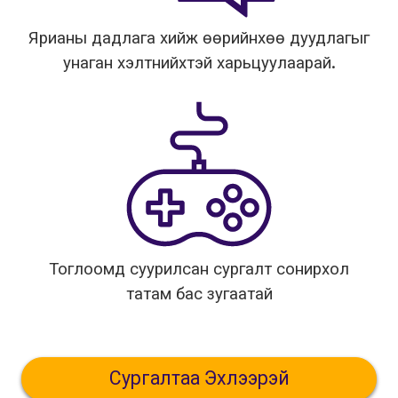
Ярианы дадлага хийж өөрийнхөө дуудлагыг
унаган хэлтнийхтэй харьцуулаарай.
Тоглоомд суурилсан сургалт сонирхол
татам бас зугаатай
Сургалтаа Эхлээрэй