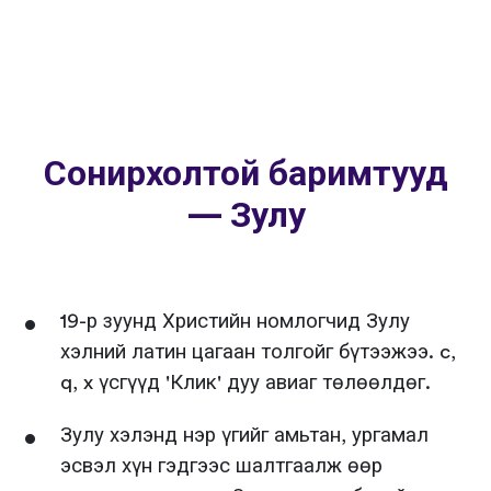
Сонирхолтой баримтууд
— Зулу
19-р зуунд Христийн номлогчид Зулу
хэлний латин цагаан толгойг бүтээжээ. c,
q, x үсгүүд 'Клик' дуу авиаг төлөөлдөг.
Зулу хэлэнд нэр үгийг амьтан, ургамал
эсвэл хүн гэдгээс шалтгаалж өөр