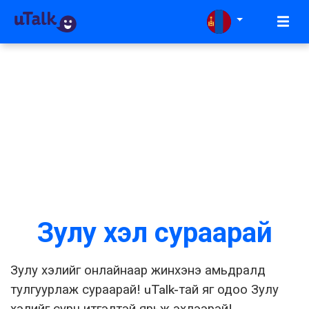
Зулу хэл сураарай
Зулу хэлийг онлайнаар жинхэнэ амьдралд
тулгуурлаж сураарай! uTalk-тай яг одоо Зулу