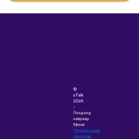
©
uTalk
2026
-
Лондонд
хайраар
бүтээв
Үйлчилгээний
Нөхцөлүүд