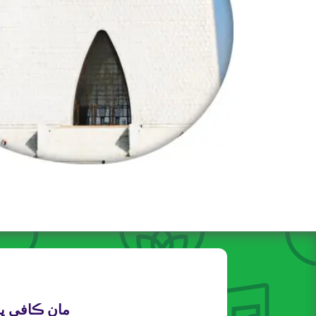
مان ڪافي .