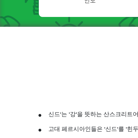
인도
신드'는 '강'을 뜻하는 산스크리트
고대 페르시아인들은 '신드'를 '힌두