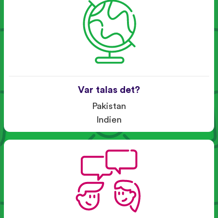
Var talas det?
Pakistan
Indien