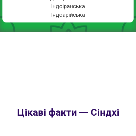
Індоіранська
Індоарійська
Цікаві факти — Сіндхі