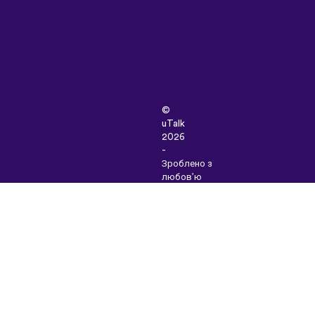
©
uTalk
2026
-
Зроблено з
любов’ю
в
Лондоні
Правила
та
умови
|
Політика
конфіденційності
|
Підтримка