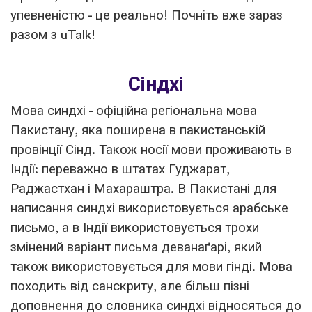
упевненістю - це реально! Почніть вже зараз
разом з uTalk!
Сіндхі
Мова синдхі - офіційна регіональна мова
Пакистану, яка поширена в пакистанській
провінції Сінд. Також носії мови проживають в
Індії: переважно в штатах Гуджарат,
Раджастхан і Махараштра. В Пакистані для
написання синдхі використовується арабське
письмо, а в Індії використовується трохи
змінений варіант письма деванаґарі, який
також використовується для мови гінді. Мова
походить від санскриту, але більш пізні
доповнення до словника синдхі відносяться до