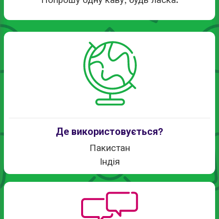
Попрошу одну каву, будь ласка.
Де використовується?
Пакистан
Індія