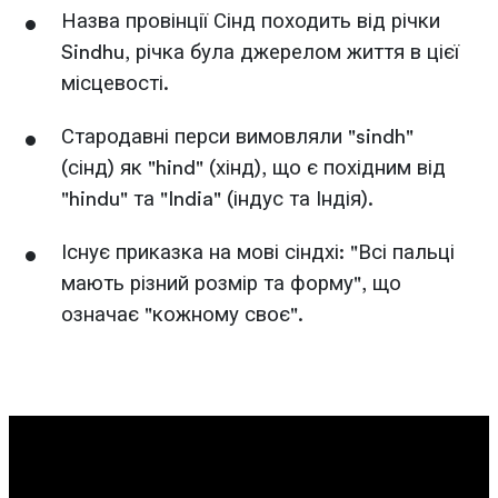
Назва провінції Сінд походить від річки
Sindhu, річка була джерелом життя в цієї
місцевості.
Стародавні перси вимовляли "sindh"
(сінд) як "hind" (хінд), що є похідним від
"hindu" та "India" (індус та Індія).
Існує приказка на мові сіндхі: "Всі пальці
мають різний розмір та форму", що
означає "кожному своє".