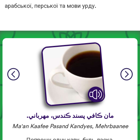
арабської, перської та мови урду.
مان ڪافي پسند ڪندس، مهرباني.
Ma'an Kaafee Pasand Kandyes, Mehrbaanee