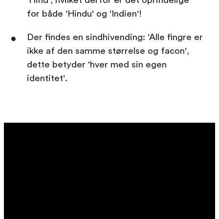
'Hind', hvilket derfor er det oprindelige
for både 'Hindu' og 'Indien'!
Der findes en sindhivending: 'Alle fingre er
ikke af den samme størrelse og facon',
dette betyder 'hver med sin egen
identitet'.