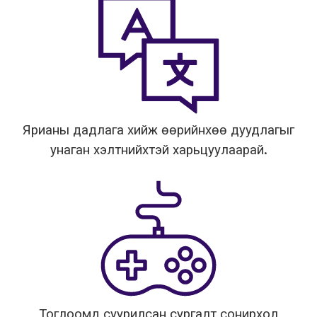
Ярианы дадлага хийж өөрийнхөө дуудлагыг
унаган хэлтнийхтэй харьцуулаарай.
Тоглоомд суурилсан сургалт сонирхол