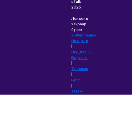
uTalk
2026
-
Лондонд
хайраар
бүтээв
Үйлчилгээний
Нөхцөлүүд
|
Нууцлалын
Бодлого
|
Тусламж
|
Блог
|
Татаж
авах&nbsp;