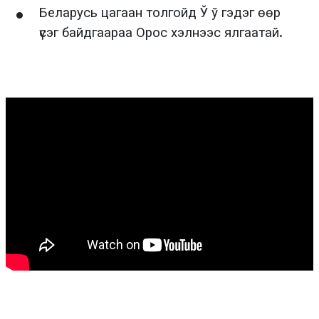
Беларусь цагаан толгойд Ў ў гэдэг өөр
үсэг байдгаараа Орос хэлнээс ялгаатай.