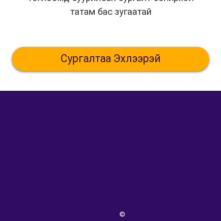
татам бас зугаатай
Сургалтаа Эхлээрэй
©