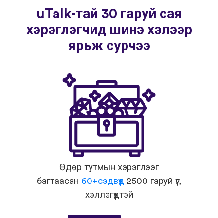
uTalk-тай 30 гаруй сая
хэрэглэгчид шинэ хэлээр
ярьж сурчээ
Өдөр тутмын хэрэглээг
багтаасан
60+сэдвүүд
2500 гаруй үг,
хэллэгүүдтэй