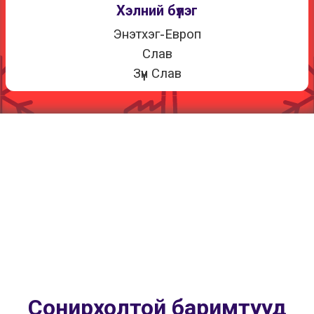
Хэлний бүлэг
Энэтхэг-Европ
Слав
Зүүн Слав
Сонирхолтой баримтууд