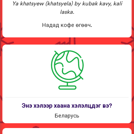
Ya khatsyew (khatsyela) by kubak kavy, kali
laska.
Надад кофе өгөөч.
Энэ хэлээр хаана хэлэлцдэг вэ?
Беларусь