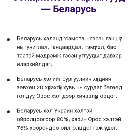
— Беларусь
Беларусь хэлэнд 'самота' - гэсэн ганц үг
нь гуниглал, ганцаардал, тэмүүлэл, бас
таатай мэдрэмж гэсэн утгуудыг давхар
илэрхийлдэг.
Беларусь хэлийг сургуулийн хүүхдийн
зөвхөн 20 хүрэхгүй хувь нь сурдаг бөгөөд
голдуу Орос хэл дээр хичээлүүд ордог.
Беларусь хэл Украин хэлтэй
ойролцоогоор 80%, харин Орос хэлтэй
75% хоорондоо ойлголцдог гэж үздэг.