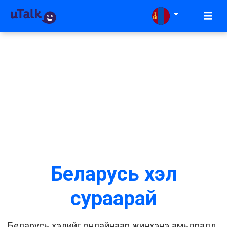
Беларусь хэл
сураарай
Беларусь хэлийг онлайнаар жинхэнэ амьдралд