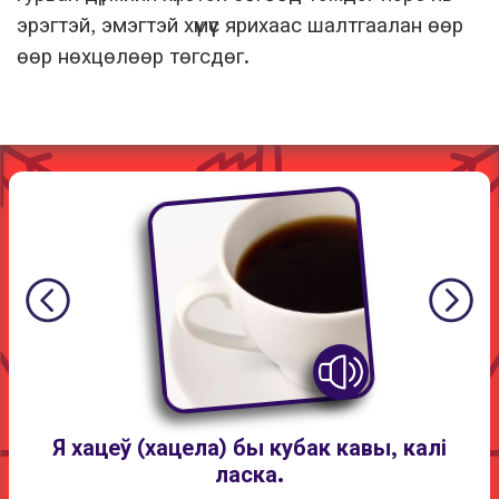
эрэгтэй, эмэгтэй хүмүүс ярихаас шалтгаалан өөр
өөр нөхцөлөөр төгсдөг.
Я хацеў (хацела) бы кубак кавы, калі
ласка.