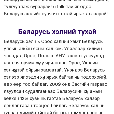
тулгуурлаж сураарай! uTalk-тай яг одоо
Беларусь хэлийг сурч итгэлтэй ярьж эхлээрэй!
Беларусь хэлний тухай
Беларусь хэл нь Орос хэлний хамт Беларусь
улсын албан ёсны хэл юм. Уг хэлээр хилийн
чанадад Орос, Польш, АНУ гэх мэт улсуудад
нэг сая орчим хүмүүс ярилцдаг. Орос, Украин
хэлнүүдтэй ойрын хамаатай. Үнэндээ Беларусь
хэлээр яг хэдэн хүн ярьж байгаа нь тодорхойгүй,
өөр өөр тоо байдаг. 2009 онд Засгийн газраас
явуулсан судалгаанаас Беларусийн хүн амын
зөвхөн 12% хувь нь гэртээ Беларусь хэлээр
ярьдаг гэсэн тооцоо байдаг. Беларусь хэл нь
гурван дүрмийн хүйстэй бөгөөд тэмдэг нэрс нь