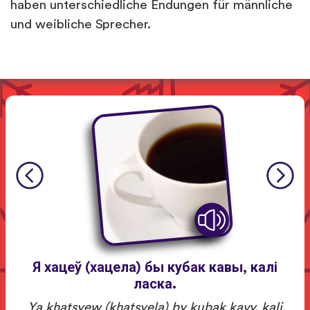
haben unterschiedliche Endungen für männliche
und weibliche Sprecher.
Я хацеў (хацела) бы кубак кавы, калі
ласка.
Ya khatsyew (khatsyela) by kubak kavy, kali