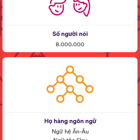
Số người nói
8.000.000
Họ hàng ngôn ngữ
Ngữ hệ Ấn-Âu