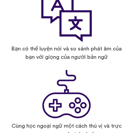
Bạn có thể luyện nói và so sánh phát âm của
bạn với giọng của người bản ngữ
Cùng học ngoại ngữ một cách thú vị và trực