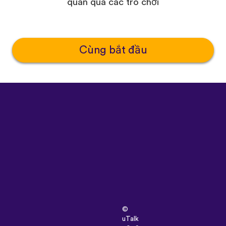
quan qua các trò chơi
Cùng bắt đầu
©
uTalk