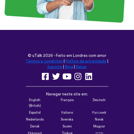
©
uTalk
2026 - Feito em Londres com amor
Termos e condições
|
Política de privacidade
|
Suporte
|
Blog
|
Baixar
Navegar neste site em:
English
Français
Deutsch
(British)
Español
Italiano
Русский
Nederlands
Svenska
Norsk
Dansk
Suomi
Magyar
Ελληνικά
Türkçe
עברית