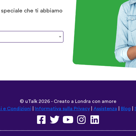
o speciale che ti abbiamo
©
uTalk
2026 - Creato a Londra con amore
i e Condizioni
|
Informativa sulla Privacy
|
Assistenza
|
Blog
|