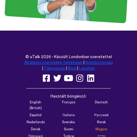
©
uTalk
2026 - Készült Londonban szeretettel
Általános szerződési feltételek
|
Adatbiztonság
|
Támogatás
|
Blog
|
Letöltés
Használt böngésző:
English
Français
Deutsch
(British)
Español
Italiano
Русский
Nederlands
Svenska
Norsk
Dansk
Suomi
Magyar
Ελληνικά
Türkçe
עברית