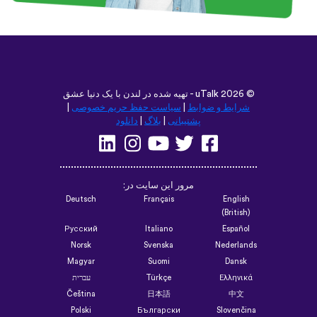
©
2026 - تهیه شده در لندن با یک دنیا عشق
uTalk
شرایط و ضوابط
|
سیاست حفظ حریم خصوصی
|
پشتیبانی
|
بلاگ
|
دانلود
مرور این سایت در:
Deutsch
Français
English
(British)
Русский
Italiano
Español
Norsk
Svenska
Nederlands
Magyar
Suomi
Dansk
Ελληνικά
Türkçe
עברית
Čeština
日本語
中文
Polski
Български
Slovenčina