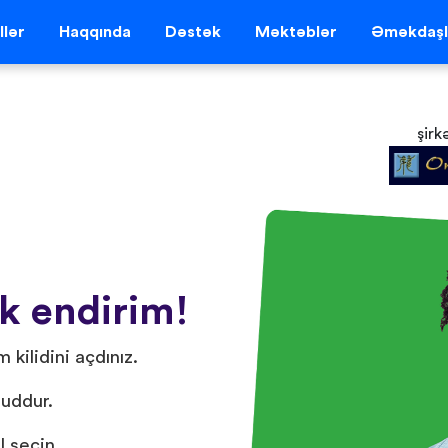
llər
Haqqında
Dəstək
Məktəblər
Əməkdaşl
şirk
ik endirim!
 kilidini açdınız.
duddur.
l seçin.