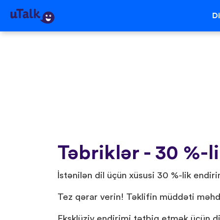
Di
Təbriklər - 30 %-l
İstənilən dil üçün xüsusi 30 %-lik endirim
Tez qərar verin! Təklifin müddəti məh
Eksklüziv endirimi tətbiq etmək üçün di