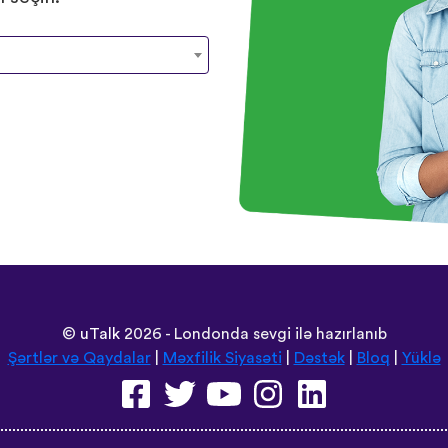
©
uTalk
2026 - Londonda sevgi ilə hazırlanıb
Şərtlər və Qaydalar
|
Məxfilik Siyasəti
|
Dəstək
|
Bloq
|
Yüklə