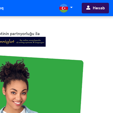
Hesab
ıq
ətinin partnyorluğu ilə