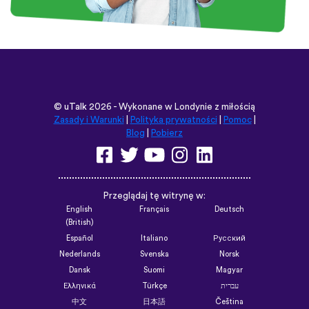
©
uTalk
2026 - Wykonane w Londynie z miłością
Zasady i Warunki
|
Polityka prywatności
|
Pomoc
|
Blog
|
Pobierz
Przeglądaj tę witrynę w:
English
Français
Deutsch
(British)
Español
Italiano
Русский
Nederlands
Svenska
Norsk
Dansk
Suomi
Magyar
Ελληνικά
Türkçe
עברית
中文
日本語
Čeština