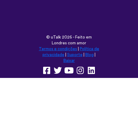
Londres com amor
Termos e condições
|
Política de
privacidade
|
Suporte
|
Blog
|
Baixar
Navegar neste site em:
English
Français
Deutsch
(British)
Español
Italiano
Русский
Nederlands
Svenska
Norsk
Dansk
Suomi
Magyar
Ελληνικά
Türkçe
עברית
中文
日本語
Čeština
Slovenčina
Български
Polski
Română
فارسی
Bahasa
(ایران)
Indonesia
ไทย
Tiếng
한국어
Việt
Português
Українська
العربية