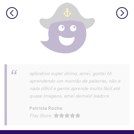
Saudações,eu gostei do app. realmente é
u'a maneira muito prática de aprender um
novo idioma.
roberto eduardo “Roberto Dode” Da
Silva
Play Store
©
uTalk
2026 - Feito em