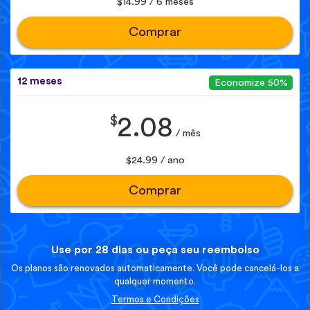
$14.99 / 6 meses
Comprar
12 meses
Economize 50%
$
2.08
/ mês
$24.99 / ano
Comprar
Use por 28 dias ou peça seu reembolso
Os planos são renovados automaticamente. Você pode cancelá-los a
qualquer momento.
Termos e Condições