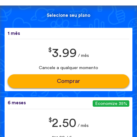
Selecione seu plano
1 mês
$
3.99
/ mês
Cancele a qualquer momento
Comprar
6 meses
Economize 35%
$
2.50
/ mês