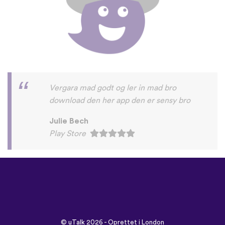
godt
ursula frederiksen
Play Store
©
uTalk
2026 - Oprettet i London
med kærlighed
Betingelser & vilkår
|
Databeskyttelsespolitik
|
Support
|
Blog
|
Download