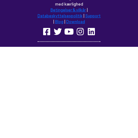
Browse dette sted på:
English
Français
Deutsch
(British)
Español
Italiano
Русский
Nederlands
Svenska
Norsk
Dansk
Suomi
Magyar
Ελληνικά
Türkçe
עברית
中文
日本語
Čeština
Slovenčina
Български
Polski
Română
فارسی
Bahasa
(ایران)
Indonesia
ไทย
Tiếng
한국어
Việt
Português
Українська
العربية
do Brasil
الرسمية
الحديثة
Монгол
Azərbaycan
dili