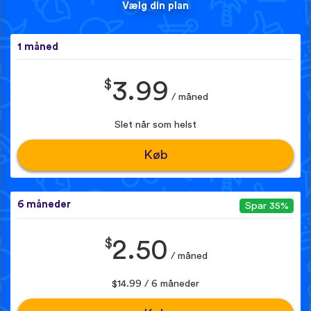
Vælg din plan
1 måned
$
3.99
/ måned
Slet når som helst
Køb
6 måneder
Spar 35%
$
2.50
/ måned
$14.99 / 6 måneder