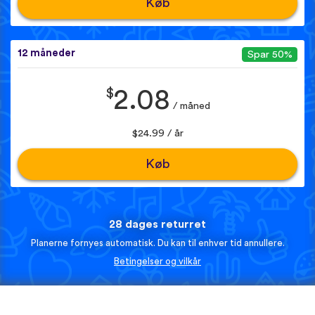
Køb
12 måneder
Spar 50%
$
2.08
/ måned
$24.99 / år
Køb
28 dages returret
Planerne fornyes automatisk. Du kan til enhver tid annullere.
Betingelser og vilkår